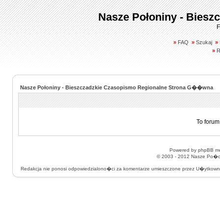
Nasze Połoniny - Biesz
F
»
FAQ
»
Szukaj
»
»
R
Nasze Połoniny - Bieszczadzkie Czasopismo Regionalne Strona G��wna
To forum
Powered by
phpBB
mo
© 2003 - 2012
Nasze Po�on
Redakcja nie ponosi odpowiedzialono�ci za komentarze umieszczone przez U�ytkow