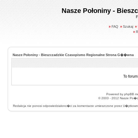
Nasze Połoniny - Biesz
F
»
FAQ
»
Szukaj
»
»
R
Nasze Połoniny - Bieszczadzkie Czasopismo Regionalne Strona G��wna
To forum
Powered by
phpBB
mo
© 2003 - 2012
Nasze Po�on
Redakcja nie ponosi odpowiedzialono�ci za komentarze umieszczone przez U�ytkow