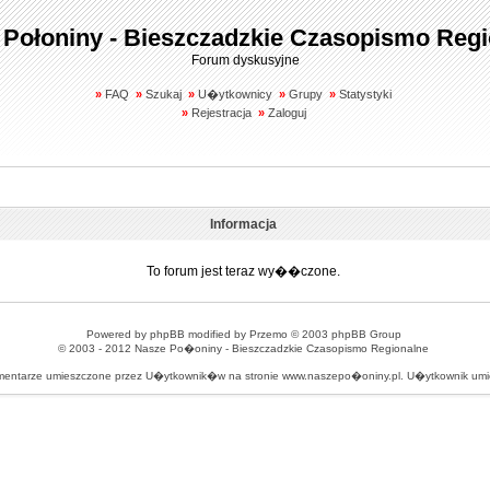
 Połoniny - Bieszczadzkie Czasopismo Regi
Forum dyskusyjne
»
FAQ
»
Szukaj
»
U�ytkownicy
»
Grupy
»
Statystyki
»
Rejestracja
»
Zaloguj
Informacja
To forum jest teraz wy��czone.
Powered by
phpBB
modified by
Przemo
© 2003 phpBB Group
© 2003 - 2012
Nasze Po�oniny - Bieszczadzkie Czasopismo Regionalne
omentarze umieszczone przez U�ytkownik�w na stronie www.naszepo�oniny.pl. U�ytkownik u