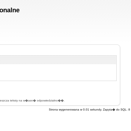
onalne
mieszcza teksty na w�asn� odpowiedzialno��.
Strona wygenerowana w 0.01 sekundy. Zapyta� do SQL: 8