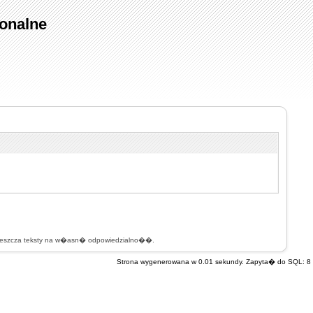
onalne
mieszcza teksty na w�asn� odpowiedzialno��.
Strona wygenerowana w 0.01 sekundy. Zapyta� do SQL: 8