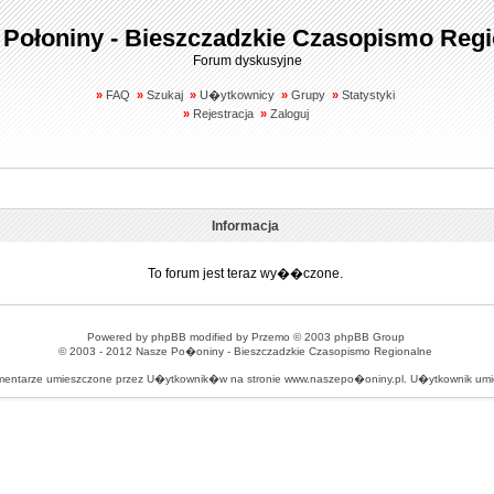
 Połoniny - Bieszczadzkie Czasopismo Regi
Forum dyskusyjne
»
FAQ
»
Szukaj
»
U�ytkownicy
»
Grupy
»
Statystyki
»
Rejestracja
»
Zaloguj
Informacja
To forum jest teraz wy��czone.
Powered by
phpBB
modified by
Przemo
© 2003 phpBB Group
© 2003 - 2012
Nasze Po�oniny - Bieszczadzkie Czasopismo Regionalne
omentarze umieszczone przez U�ytkownik�w na stronie www.naszepo�oniny.pl. U�ytkownik u