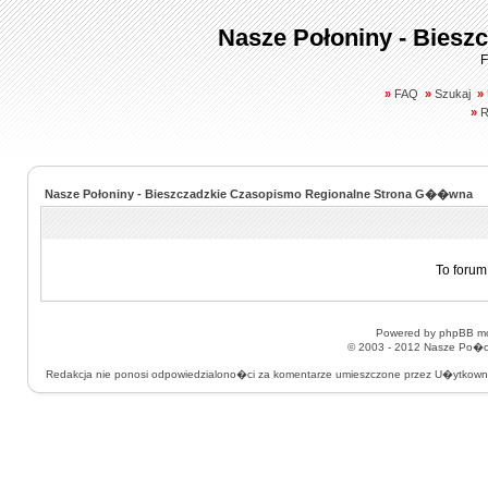
Nasze Połoniny - Biesz
F
»
FAQ
»
Szukaj
»
»
R
Nasze Połoniny - Bieszczadzkie Czasopismo Regionalne Strona G��wna
To forum
Powered by
phpBB
mo
© 2003 - 2012
Nasze Po�on
Redakcja nie ponosi odpowiedzialono�ci za komentarze umieszczone przez U�ytkow