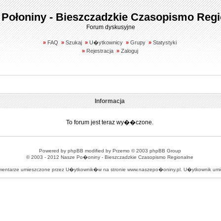
 Połoniny - Bieszczadzkie Czasopismo Regi
Forum dyskusyjne
»
FAQ
»
Szukaj
»
U�ytkownicy
»
Grupy
»
Statystyki
»
Rejestracja
»
Zaloguj
Informacja
To forum jest teraz wy��czone.
Powered by
phpBB
modified by
Przemo
© 2003 phpBB Group
© 2003 - 2012
Nasze Po�oniny - Bieszczadzkie Czasopismo Regionalne
omentarze umieszczone przez U�ytkownik�w na stronie www.naszepo�oniny.pl. U�ytkownik u