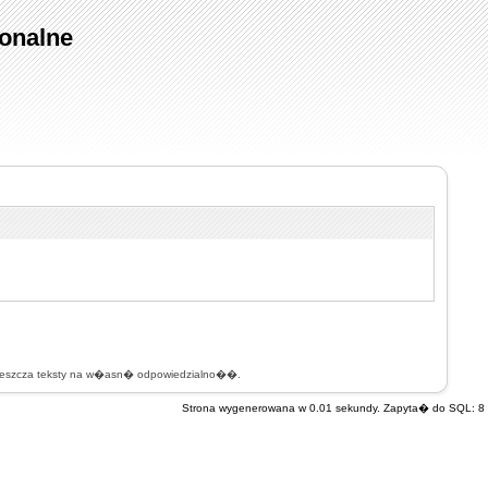
onalne
mieszcza teksty na w�asn� odpowiedzialno��.
Strona wygenerowana w 0.01 sekundy. Zapyta� do SQL: 8