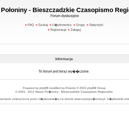
 Połoniny - Bieszczadzkie Czasopismo Regi
Forum dyskusyjne
»
FAQ
»
Szukaj
»
U�ytkownicy
»
Grupy
»
Statystyki
»
Rejestracja
»
Zaloguj
Informacja
To forum jest teraz wy��czone.
Powered by
phpBB
modified by
Przemo
© 2003 phpBB Group
© 2003 - 2012
Nasze Po�oniny - Bieszczadzkie Czasopismo Regionalne
omentarze umieszczone przez U�ytkownik�w na stronie www.naszepo�oniny.pl. U�ytkownik u