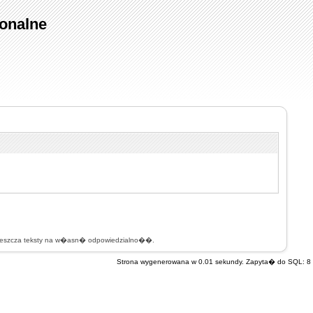
onalne
mieszcza teksty na w�asn� odpowiedzialno��.
Strona wygenerowana w 0.01 sekundy. Zapyta� do SQL: 8