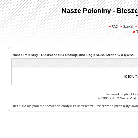
Nasze Połoniny - Biesz
F
»
FAQ
»
Szukaj
»
»
R
Nasze Połoniny - Bieszczadzkie Czasopismo Regionalne Strona G��wna
To forum
Powered by
phpBB
mo
© 2003 - 2012
Nasze Po�on
Redakcja nie ponosi odpowiedzialono�ci za komentarze umieszczone przez U�ytkow