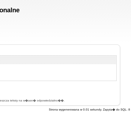
onalne
mieszcza teksty na w�asn� odpowiedzialno��.
Strona wygenerowana w 0.01 sekundy. Zapyta� do SQL: 8