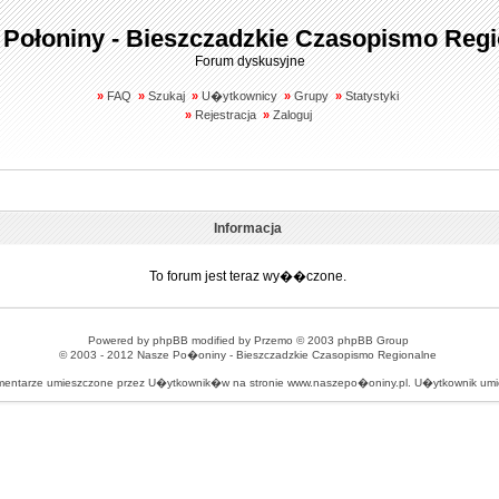
 Połoniny - Bieszczadzkie Czasopismo Regi
Forum dyskusyjne
»
FAQ
»
Szukaj
»
U�ytkownicy
»
Grupy
»
Statystyki
»
Rejestracja
»
Zaloguj
Informacja
To forum jest teraz wy��czone.
Powered by
phpBB
modified by
Przemo
© 2003 phpBB Group
© 2003 - 2012
Nasze Po�oniny - Bieszczadzkie Czasopismo Regionalne
omentarze umieszczone przez U�ytkownik�w na stronie www.naszepo�oniny.pl. U�ytkownik u