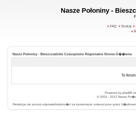
Nasze Połoniny - Biesz
F
»
FAQ
»
Szukaj
»
»
R
Nasze Połoniny - Bieszczadzkie Czasopismo Regionalne Strona G��wna
To forum
Powered by
phpBB
mo
© 2003 - 2012
Nasze Po�on
Redakcja nie ponosi odpowiedzialono�ci za komentarze umieszczone przez U�ytkow