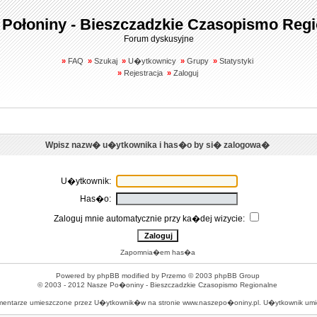
 Połoniny - Bieszczadzkie Czasopismo Regi
Forum dyskusyjne
»
FAQ
»
Szukaj
»
U�ytkownicy
»
Grupy
»
Statystyki
»
Rejestracja
»
Zaloguj
Wpisz nazw� u�ytkownika i has�o by si� zalogowa�
U�ytkownik:
Has�o:
Zaloguj mnie automatycznie przy ka�dej wizycie:
Zapomnia�em has�a
Powered by
phpBB
modified by
Przemo
© 2003 phpBB Group
© 2003 - 2012
Nasze Po�oniny - Bieszczadzkie Czasopismo Regionalne
omentarze umieszczone przez U�ytkownik�w na stronie www.naszepo�oniny.pl. U�ytkownik u