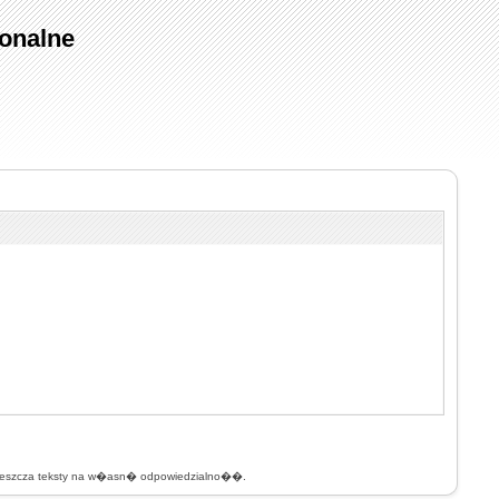
onalne
mieszcza teksty na w�asn� odpowiedzialno��.