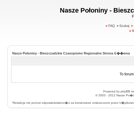
Nasze Połoniny - Biesz
F
»
FAQ
»
Szukaj
»
»
R
Nasze Połoniny - Bieszczadzkie Czasopismo Regionalne Strona G��wna
To forum
Powered by
phpBB
mo
© 2003 - 2012
Nasze Po�on
Redakcja nie ponosi odpowiedzialono�ci za komentarze umieszczone przez U�ytkow