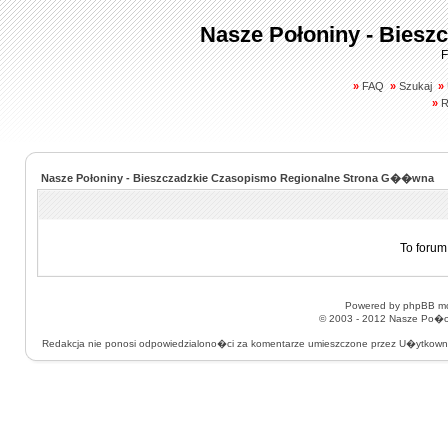
Nasze Połoniny - Biesz
F
»
FAQ
»
Szukaj
»
»
R
Nasze Połoniny - Bieszczadzkie Czasopismo Regionalne Strona G��wna
To forum
Powered by
phpBB
mo
© 2003 - 2012
Nasze Po�on
Redakcja nie ponosi odpowiedzialono�ci za komentarze umieszczone przez U�ytkow