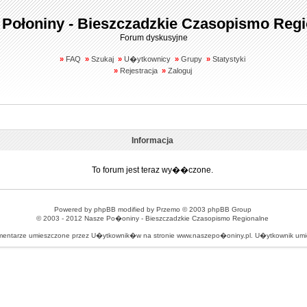
 Połoniny - Bieszczadzkie Czasopismo Regi
Forum dyskusyjne
»
FAQ
»
Szukaj
»
U�ytkownicy
»
Grupy
»
Statystyki
»
Rejestracja
»
Zaloguj
Informacja
To forum jest teraz wy��czone.
Powered by
phpBB
modified by
Przemo
© 2003 phpBB Group
© 2003 - 2012
Nasze Po�oniny - Bieszczadzkie Czasopismo Regionalne
omentarze umieszczone przez U�ytkownik�w na stronie www.naszepo�oniny.pl. U�ytkownik u