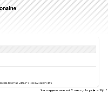
onalne
mieszcza teksty na w�asn� odpowiedzialno��.
Strona wygenerowana w 0.01 sekundy. Zapyta� do SQL: 8