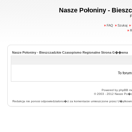
Nasze Połoniny - Biesz
F
»
FAQ
»
Szukaj
»
»
R
Nasze Połoniny - Bieszczadzkie Czasopismo Regionalne Strona G��wna
To forum
Powered by
phpBB
mo
© 2003 - 2012
Nasze Po�on
Redakcja nie ponosi odpowiedzialono�ci za komentarze umieszczone przez U�ytkow