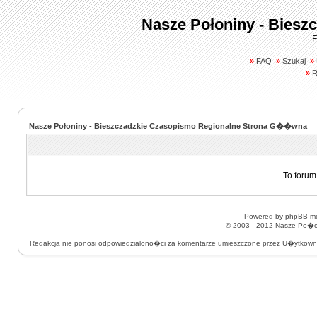
Nasze Połoniny - Biesz
F
»
FAQ
»
Szukaj
»
»
R
Nasze Połoniny - Bieszczadzkie Czasopismo Regionalne Strona G��wna
To forum
Powered by
phpBB
mo
© 2003 - 2012
Nasze Po�on
Redakcja nie ponosi odpowiedzialono�ci za komentarze umieszczone przez U�ytkow