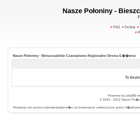
Nasze Połoniny - Biesz
F
»
FAQ
»
Szukaj
»
»
R
Nasze Połoniny - Bieszczadzkie Czasopismo Regionalne Strona G��wna
To forum
Powered by
phpBB
mo
© 2003 - 2012
Nasze Po�on
Redakcja nie ponosi odpowiedzialono�ci za komentarze umieszczone przez U�ytkow