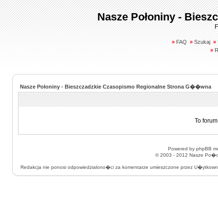
Nasze Połoniny - Biesz
F
»
FAQ
»
Szukaj
»
»
R
Nasze Połoniny - Bieszczadzkie Czasopismo Regionalne Strona G��wna
To forum
Powered by
phpBB
mo
© 2003 - 2012
Nasze Po�on
Redakcja nie ponosi odpowiedzialono�ci za komentarze umieszczone przez U�ytkow