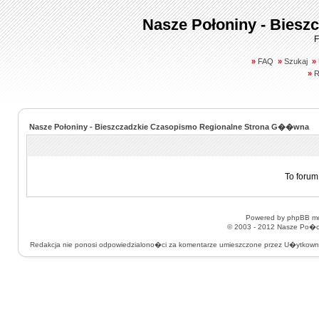
Nasze Połoniny - Biesz
F
»
FAQ
»
Szukaj
»
»
R
Nasze Połoniny - Bieszczadzkie Czasopismo Regionalne Strona G��wna
To forum
Powered by
phpBB
mo
© 2003 - 2012
Nasze Po�on
Redakcja nie ponosi odpowiedzialono�ci za komentarze umieszczone przez U�ytkow