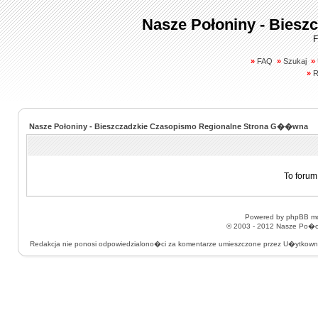
Nasze Połoniny - Biesz
F
»
FAQ
»
Szukaj
»
»
R
Nasze Połoniny - Bieszczadzkie Czasopismo Regionalne Strona G��wna
To forum
Powered by
phpBB
mo
© 2003 - 2012
Nasze Po�on
Redakcja nie ponosi odpowiedzialono�ci za komentarze umieszczone przez U�ytkow