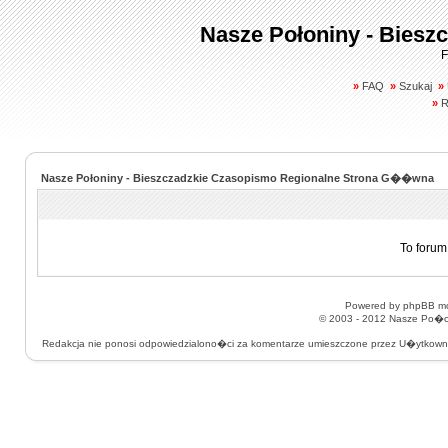
Nasze Połoniny - Biesz
F
»
FAQ
»
Szukaj
»
»
R
Nasze Połoniny - Bieszczadzkie Czasopismo Regionalne Strona G��wna
To forum
Powered by
phpBB
mo
© 2003 - 2012
Nasze Po�on
Redakcja nie ponosi odpowiedzialono�ci za komentarze umieszczone przez U�ytkow