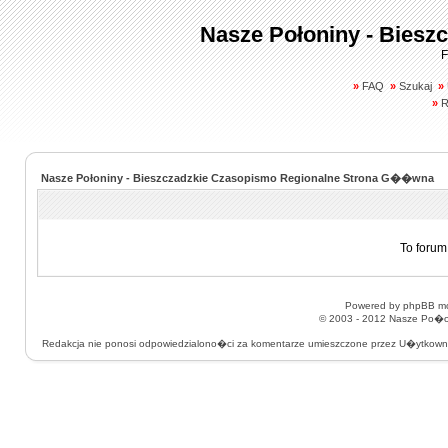
Nasze Połoniny - Biesz
F
»
FAQ
»
Szukaj
»
»
R
Nasze Połoniny - Bieszczadzkie Czasopismo Regionalne Strona G��wna
To forum
Powered by
phpBB
mo
© 2003 - 2012
Nasze Po�on
Redakcja nie ponosi odpowiedzialono�ci za komentarze umieszczone przez U�ytkow