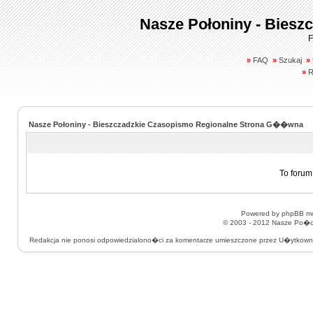
Nasze Połoniny - Biesz
F
»
FAQ
»
Szukaj
»
»
R
Nasze Połoniny - Bieszczadzkie Czasopismo Regionalne Strona G��wna
To forum
Powered by
phpBB
mo
© 2003 - 2012
Nasze Po�on
Redakcja nie ponosi odpowiedzialono�ci za komentarze umieszczone przez U�ytkow